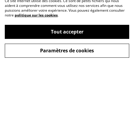
Ce site Internet utilise des cookies. Ce sont de petits fichiers qui nous
aident à comprendre comment vous utilisez nos services afin que nous
puissions améliorer votre expérience. Vous pouvez également consulter
notre
politique sur les cookies
.
Tout accepter
Paramètres de cookies
Contactes moi
Conditions
Politique de
Politique de cookies
confidentialité
© 2026
Loop Factory