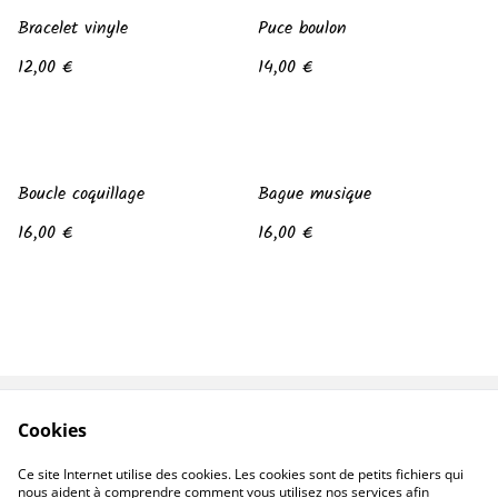
Bracelet vinyle
Puce boulon
12,00 €
14,00 €
Boucle coquillage
Bague musique
16,00 €
16,00 €
Cookies
Contactes moi
Conditions
Politique de
Politique de cookies
Ce site Internet utilise des cookies. Les cookies sont de petits fichiers qui
confidentialité
nous aident à comprendre comment vous utilisez nos services afin